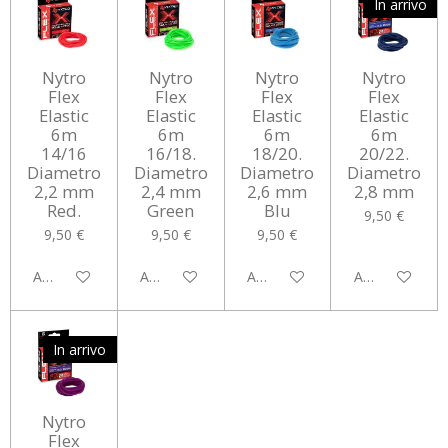
In arrivo
Nytro
Nytro
Nytro
Nytro
Flex
Flex
Flex
Flex
Elastic
Elastic
Elastic
Elastic
6m
6m
6m
6m
14/16
16/18.
18/20.
20/22.
Diametro
Diametro
Diametro
Diametro
2,2 mm
2,4 mm
2,6 mm
2,8 mm
Red.
Green
Blu
9,50 €
9,50 €
9,50 €
9,50 €
Aggiungi al carrello
Aggiungi al carrello
Aggiungi al carrello
Avvisami quan
In arrivo
Nytro
Flex