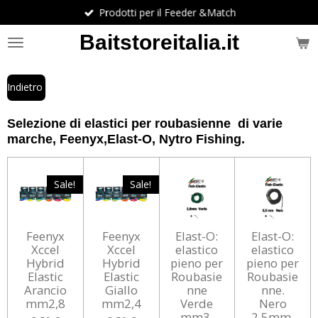
Prodotti per il Feeder &Match
Vai
al
Baitstoreitalia.it
contenuto
principale
Indietro
Selezione di elastici per roubasienne di varie
marche, Feenyx,Elast-O, Nytro Fishing.
Sale!
Sale!
Feenyx
Feenyx
Elast-O:
Elast-O:
Xccel
Xccel
elastico
elastico
Hybrid
Hybrid
pieno per
pieno per
Elastic
Elastic
Roubasie
Roubasie
Arancio
Giallo
nne
nne.
mm2,8
mm2,4
Verde
Nero
mm3.
2,5mm.