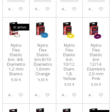
Aggiungi al carrello
Aggiungi al carrello
Aggiungi al carrello
Aggiungi al car
In arrivo
Nytro
Nytro
Nytro
Nytro
Flex
Flex
Flex
Flex
Elastic
Elastic
Elastic
Elastic
6m. 4/6.
6m 8/10
6m
6m
Diametro
Diametro
10/12.
12/14.
1,2 mm
1,6mm
Diam.
Diametro
Bianco
Orange
1,8.
2,0 mm
Yellow
Pink
9,50 €
9,50 €
9,50 €
9,50 €
Avvisami quando disponibile
Aggiungi al carrello
Aggiungi al carrello
Aggiungi al car