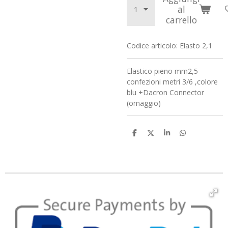
al
carrello
Codice articolo:
Elasto 2,1
Elastico pieno mm2,5
confezioni metri 3/6 ,colore
blu +Dacron Connector
(omaggio)
C
C
C
C
o
o
o
o
n
n
n
n
d
d
d
d
i
i
i
i
v
v
v
v
i
i
i
i
d
d
d
d
i
i
i
i