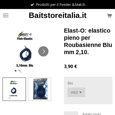
Prodotti per il Feeder &Match
Vai
al
Baitstoreitalia.it
contenuto
principale
Elast-O: elastico
pieno per
Roubasienne Blu
mm 2,10.
3,90 €
Blu
Aggiungi