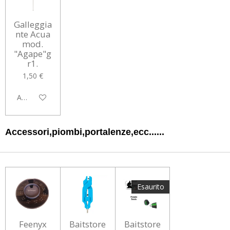
Galleggia
nte Acua
mod.
"Agape"g
r1.
1,50 €
Aggiungi al carrello
Accessori,piombi,portalenze,ecc......
Esaurito
Feenyx
Baitstore
Baitstore