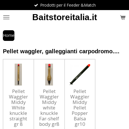
Prodotti per il Feeder &Match
Vai
al
Baitstoreitalia.it
contenuto
principale
Home
Pellet waggler, galleggianti carpodromo....
Pellet
Pellet
Pellet
Waggler
Waggler
Waggler
Middy
Middy
Middy
White
white
Pellet
knuckle
knuckle
Popper
straight
Far-shelf
Balsa
gr 8
body gr8
gr10