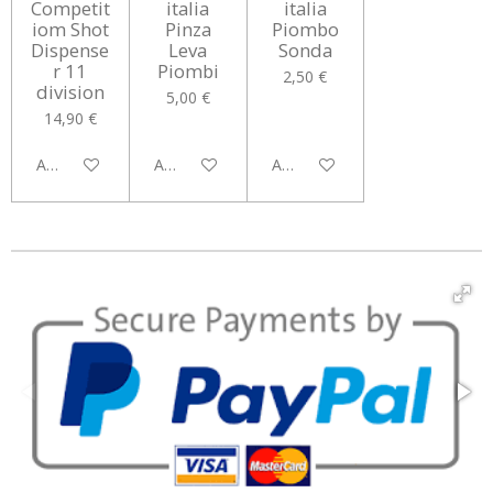
Competit
italia
italia
iom Shot
Pinza
Piombo
Dispense
Leva
Sonda
r 11
Piombi
2,50 €
division
5,00 €
14,90 €
Aggiungi al carrello
Aggiungi al carrello
Avvisami quando disponibile