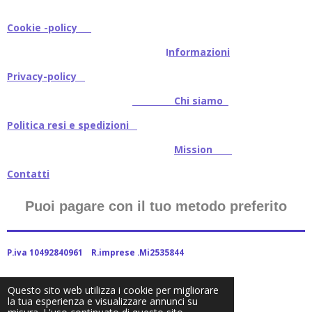
Cookie -policy
I
nformazioni
Privacy-policy
Chi siamo
Politica resi e spedizioni
Mission
Contatti
Puoi pagare con il tuo metodo preferito
P.iva 10492840961 R.imprese .Mi2535844
Questo sito web utilizza i cookie per migliorare
la tua esperienza e visualizzare annunci su
2024Baitstoreitalia fornito da Webador