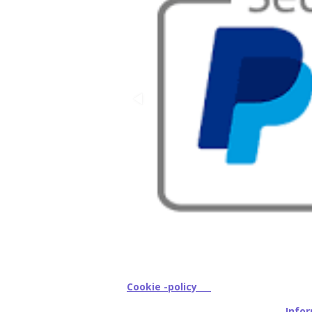
Cookie -policy
I
nfor