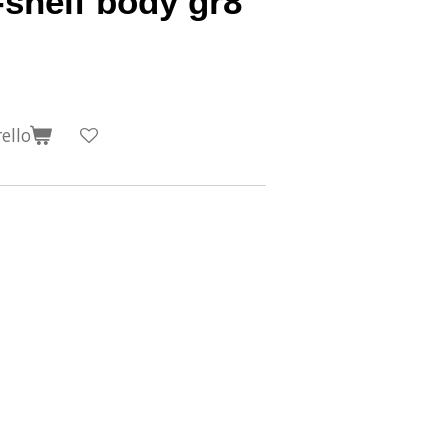
-shelf body gr8
ello