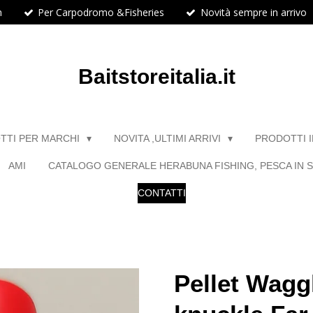
h
Per Carpodromo &Fisheries
Novità sempre in arrivo
Baitstoreitalia.it
TTI PER MARCHI
NOVITA ,ULTIMI ARRIVI
PRODOTTI 
AMI
CATALOGO GENERALE HERABUNA FISHING, PESCA IN S
CONTATTI
Pellet Wagg