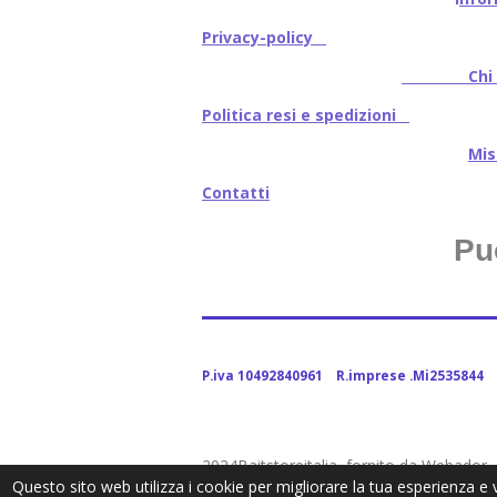
Privacy-policy
Chi s
Politica resi e spedizioni
Mi
Contatti
Pu
P.iva 10492840961 R.imprese .Mi2535844
2024Baitstoreitalia fornito da Webador
Questo sito web utilizza i cookie per migliorare la tua esperienza e