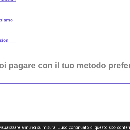
iamo
ssion
oi pagare con il tuo metodo prefer
 visualizzare annunci su misura. L'uso continuato di questo sito confe