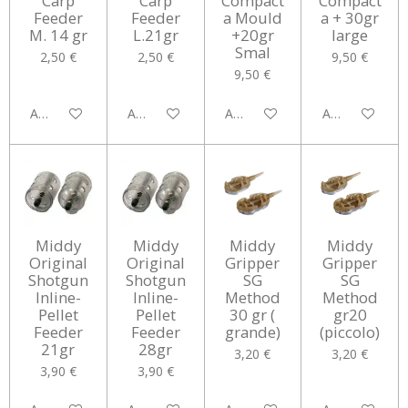
Carp
Carp
Compact
Compact
Feeder
Feeder
a Mould
a + 30gr
M. 14 gr
L.21gr
+20gr
large
Smal
2,50 €
2,50 €
9,50 €
9,50 €
Aggiungi al carrello
Aggiungi al carrello
Aggiungi al carrello
Aggiungi al car
Middy
Middy
Middy
Middy
Original
Original
Gripper
Gripper
Shotgun
Shotgun
SG
SG
Inline-
Inline-
Method
Method
Pellet
Pellet
30 gr (
gr20
Feeder
Feeder
grande)
(piccolo)
21gr
28gr
3,20 €
3,20 €
3,90 €
3,90 €