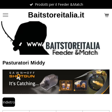
Prodotti per il Feeder &Match
Vai
al
Baitstoreitalia.it
contenuto
principale
Pasturatori Middy
Indietro