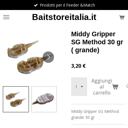
Prodotti per il Feeder &Match
Vai
al
Baitstoreitalia.it
contenuto
principale
Middy Gripper
SG Method 30 gr
( grande)
3,20 €
Aggiungi
al
carrello
Middy Gripper SG Method
grande 30 gr