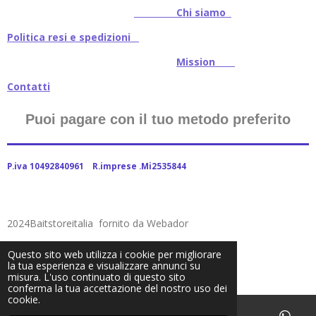
Chi siamo
Politica resi e spedizioni
Mission
Contatti
Puoi pagare con il tuo metodo preferito
P.iva 10492840961 R.imprese .Mi2535844
2024Baitstoreitalia fornito da Webador
Questo sito web utilizza i cookie per migliorare
la tua esperienza e visualizzare annunci su
misura. L'uso continuato di questo sito
conferma la tua accettazione del nostro uso dei
cookie.