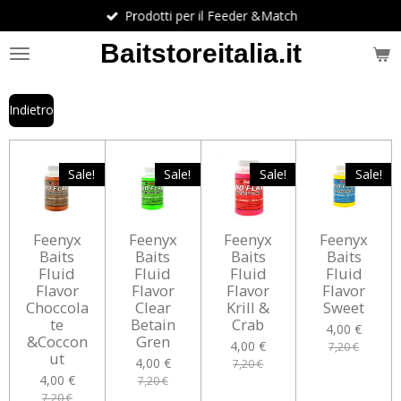
Prodotti per il Feeder &Match
Vai
al
Baitstoreitalia.it
contenuto
principale
Indietro
Sale!
Sale!
Sale!
Sale!
Feenyx
Feenyx
Feenyx
Feenyx
Baits
Baits
Baits
Baits
Fluid
Fluid
Fluid
Fluid
Flavor
Flavor
Flavor
Flavor
Choccola
Clear
Krill &
Sweet
te
Betain
Crab
4,00 €
&Coccon
Gren
4,00 €
7,20 €
ut
4,00 €
7,20 €
4,00 €
7,20 €
7,20 €