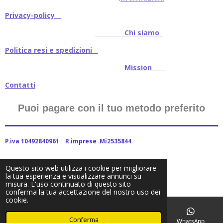
Privacy-policy
Chi siamo
Politica resi e spedizioni
Mission
Contatti
Puoi pagare con il tuo metodo preferito
P.iva 10492840961 R.imprese .Mi2535844
Questo sito web utilizza i cookie per migliorare
la tua esperienza e visualizzare annunci su
2024Baitstoreitalia fornito da Webador
misura. L'uso continuato di questo sito
conferma la tua accettazione del nostro uso dei
cookie.
Conferma
Email
Telefono
Facebook
WhatsApp