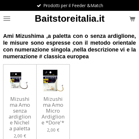
Prodotti per il Feeder &Match
Vai
al
Baitstoreitalia.it
contenuto
principale
Ami Mizushima ,a paletta con o senza ardiglione,
le misure sono espresse con il metodo orientale
con numerazione singola ,nella descrizione vi e la
numerazione # classica europea
Mizushi
Mizushi
ma Amo
ma Amo
senza
Micro
ardiglion
Ardiglion
e Nichel
e *Dore'*
a paletta
2,00 €
2,00 €