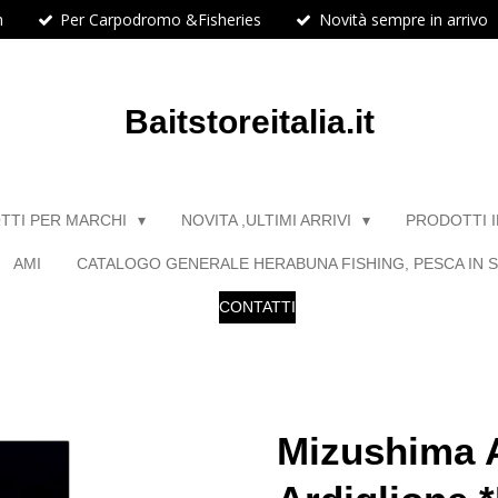
h
Per Carpodromo &Fisheries
Novità sempre in arrivo
Baitstoreitalia.it
TTI PER MARCHI
NOVITA ,ULTIMI ARRIVI
PRODOTTI 
AMI
CATALOGO GENERALE HERABUNA FISHING, PESCA IN S
CONTATTI
Mizushima 