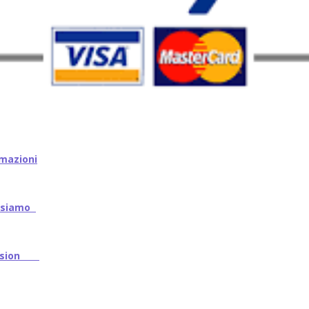
mazioni
iamo
ssion