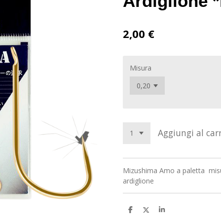
Ardiglione *
2,00 €
Misura
Aggiungi al carr
Mizushima Amo a paletta misu
ardiglione
C
C
C
o
o
o