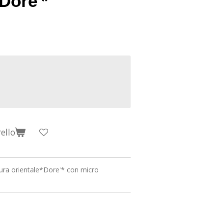
Dore'*
ello
ra orientale*Dore'* con micro