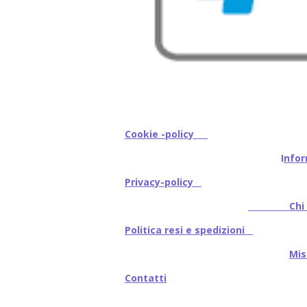
Cookie -policy
I
nfor
Privacy-policy
Chi s
Politica resi e spedizioni
Mi
Contatti