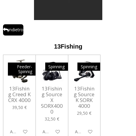
indietro
13Fishing
Feeder-
Spinning
Spinning
Spinnig
13Fishin
13Fishin
13Fishin
g Creed K
g Source
g Source
CRX 4000
X
K SORK
SORX400
4000
39,50 €
0
29,50 €
32,50 €
Aggiungi al carrello
Aggiungi al carrello
Aggiungi al carrello