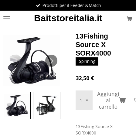
Prodotti per il Feeder &Match
Vai
al
Baitstoreitalia.it
contenuto
principale
13Fishing
Source X
SORX4000
Spinning
32,50 €
Aggiungi
al
carrello
13Fishing Source X
SORX4000