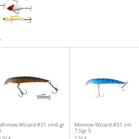
.
Minnow Wizard #31 cm6 gr
Minnow Wizard #31 cm
5
7,5gr 5
6,50 €
7,50 €