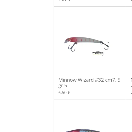
Minnow Wizard #32 cm7, 5
gr 5
6,50 €