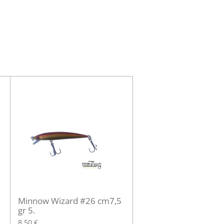
Minnow Wizard #26 cm7,5
gr 5.
8,50 €