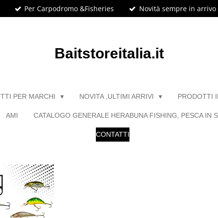
Per Carpodromo &Fisheries
Novità sempre in arrivo
Baitstoreitalia.it
TTI PER MARCHI
NOVITA ,ULTIMI ARRIVI
PRODOTTI 
AMI
CATALOGO GENERALE HERABUNA FISHING, PESCA IN S
CONTATTI