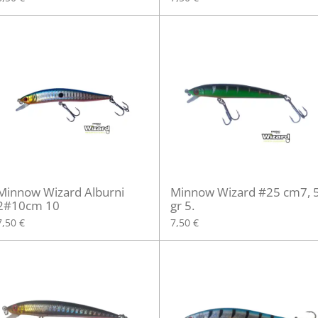
Minnow Wizard Alburni
Minnow Wizard #25 cm7, 
2#10cm 10
gr 5.
7,50 €
7,50 €