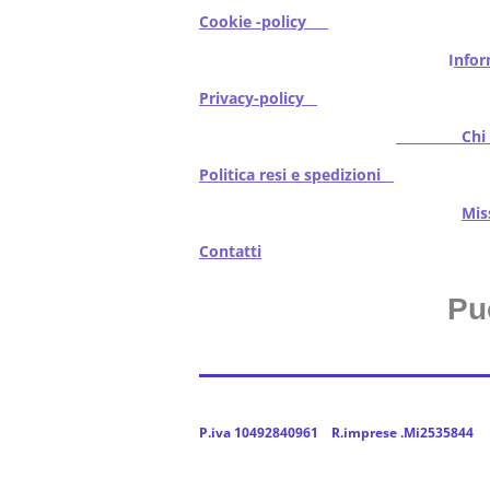
Cookie -policy
I
nfor
Privacy-policy
Chi s
Politica resi e spedizioni
Mi
Contatti
Pu
P.iva 10492840961 R.imprese .Mi2535844