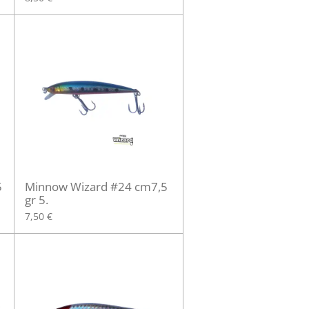
5
Minnow Wizard #24 cm7,5
gr 5.
7,50 €