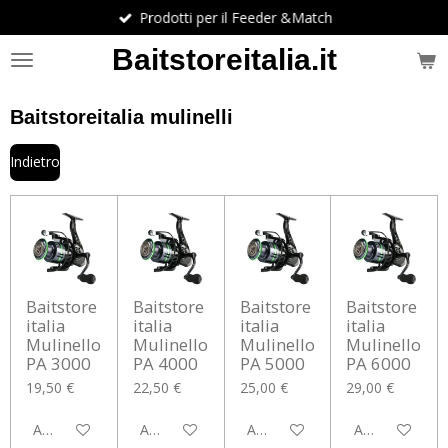
Prodotti per il Feeder &Match
Vai
al
Baitstoreitalia.it
contenuto
principale
Baitstoreitalia mulinelli
Indietro
Baitstore
Baitstore
Baitstore
Baitstore
italia
italia
italia
italia
Mulinello
Mulinello
Mulinello
Mulinello
PA 3000
PA 4000
PA 5000
PA 6000
19,50 €
22,50 €
25,00 €
29,00 €
Aggiungi al carrello
Aggiungi al carrello
Aggiungi al carrello
Aggiungi al car