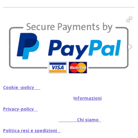
i
i
i
i
v
v
v
v
i
i
i
i
d
d
d
d
i
i
i
i
Cookie -policy
I
nformazioni
Privacy-policy
Chi siamo
Politica resi e spedizioni