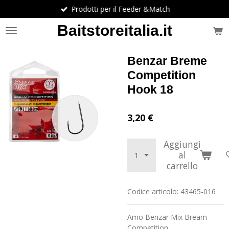
Prodotti per il Feeder &Match
Vai
al
Baitstoreitalia.it
contenuto
principale
Benzar Breme
Competition
Hook 18
3,20 €
Aggiungi
al
carrello
Codice articolo:
43465-016
Amo Benzar Mix Bream
Competition