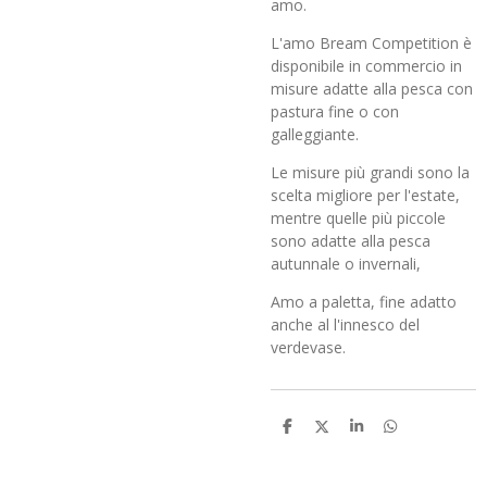
amo.
L'amo Bream Competition è
disponibile in commercio in
misure adatte alla pesca con
pastura fine o con
galleggiante.
Le misure più grandi sono la
scelta migliore per l'estate,
mentre quelle più piccole
sono adatte alla pesca
autunnale o invernali,
Amo a paletta, fine adatto
anche al l'innesco del
verdevase.
C
C
C
C
o
o
o
o
n
n
n
n
d
d
d
d