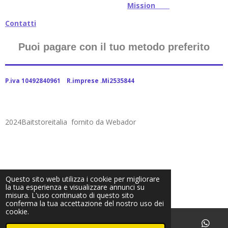
Mission
Contatti
Puoi pagare con il tuo metodo preferito
P.iva 10492840961 R.imprese .Mi2535844
2024Baitstoreitalia fornito da Webador
Questo sito web utilizza i cookie per migliorare
la tua esperienza e visualizzare annunci su
misura. L'uso continuato di questo sito
conferma la tua accettazione del nostro uso dei
cookie.