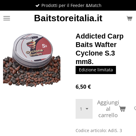
Prodotti per il Feeder &Match
Vai
al
Baitstoreitalia.it
contenuto
principale
Addicted Carp
Baits Wafter
Cyclone S.3
mm8.
Edizione limitata
6,50 €
Aggiungi
al
carrello
Codice articolo:
AdiS. 3