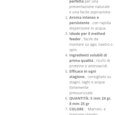
perfetta
per una
presentazione naturale
e una facile aspirazione.
Aroma intenso e
persistente
, con rapida
dispersione in acqua.
Ideale per il method
feeder
, facile da
montare su ago, nastro o
spin.
Ingredienti solubili di
prima qualità
, ricchi di
proteine ​​e aminoacidi.
Efficace in ogni
stagione
, consigliato su
stagni, laghi e acque
fortemente
pressurizzate
QUANTITÀ: 5 mm 24 gr,
8 mm 25 gr
COLORE
: Marroni, e
marrone slavato