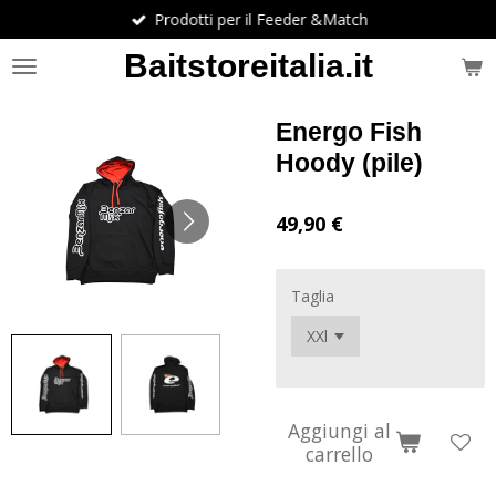
Prodotti per il Feeder &Match
Vai
al
Baitstoreitalia.it
contenuto
principale
Energo Fish
Hoody (pile)
49,90 €
Taglia
Aggiungi al
carrello