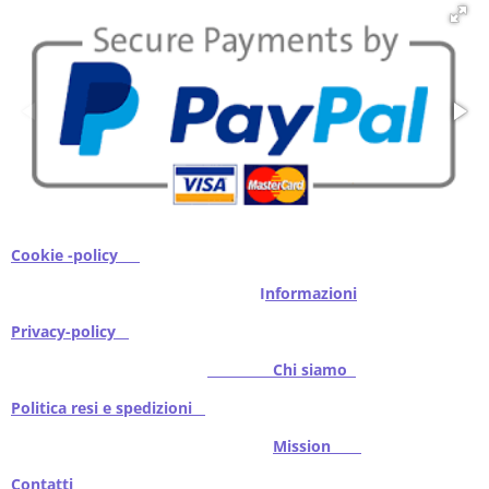
i
i
i
i
Cookie -policy
I
nformazioni
Privacy-policy
Chi siamo
Politica resi e spedizioni
Mission
Contatti