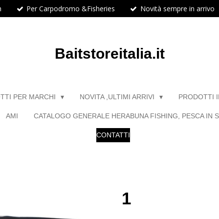
h
Per Carpodromo &Fisheries
Novità sempre in arrivo
Baitstoreitalia.it
TTI PER MARCHI
NOVITA ,ULTIMI ARRIVI
PRODOTTI 
AMI
CATALOGO GENERALE HERABUNA FISHING, PESCA IN S
CONTATTI
1