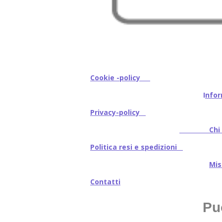
Cookie -policy
I
nfor
Privacy-policy
Chi s
Politica resi e spedizioni
Mi
Contatti
Pu