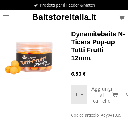
Prodotti per il Feeder &Match
Vai
al
Baitstoreitalia.it
contenuto
principale
Dynamitebaits N-
Ticers Pop-up
Tutti Frutti
12mm.
6,50 €
Aggiungi
al
carrello
Codice articolo:
Ady041839