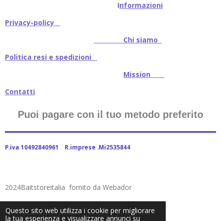
I
nformazioni
Privacy-policy
Chi siamo
Politica resi e spedizioni
Mission
Contatti
Puoi pagare con il tuo metodo preferito
P.iva 10492840961 R.imprese .Mi2535844
2024Baitstoreitalia fornito da Webador
Questo sito web utilizza i cookie per migliorare
la tua esperienza e visualizzare annunci su