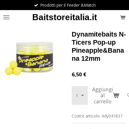
Prodotti per il Feeder &Match
Vai
al
Baitstoreitalia.it
contenuto
principale
Dynamitebaits N-
Ticers Pop-up
Pineapple&Bana
na 12mm
6,50 €
Aggiungi
al
carrello
Codice articolo:
Ady041837