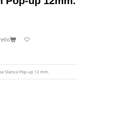
h Pop-up 12mm.
rello
upa Stanca Pop-up 12 mm.