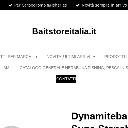
Per Carpodromo &Fisheries
Novità sempre in arrivo
Baitstoreitalia.it
TTI PER MARCHI
NOVITA ,ULTIMI ARRIVI
PRODOTTI 
AMI
CATALOGO GENERALE HERABUNA FISHING, PESCA IN S
CONTATTI
Dynamitebai