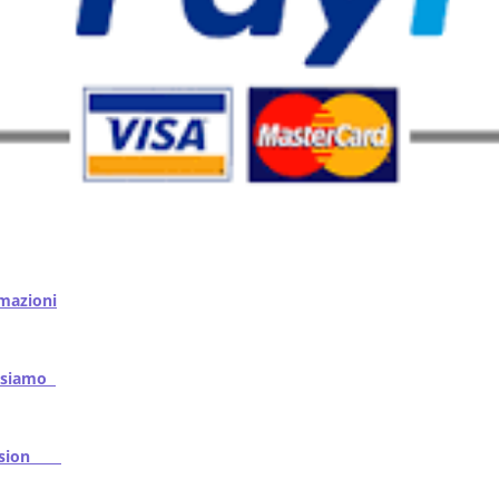
mazioni
iamo
ssion