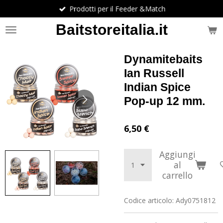
Prodotti per il Feeder &Match
Vai
al
Baitstoreitalia.it
contenuto
principale
Dynamitebaits
Ian Russell
Indian Spice
Pop-up 12 mm.
6,50 €
Aggiungi
al
carrello
Codice articolo:
Ady0751812