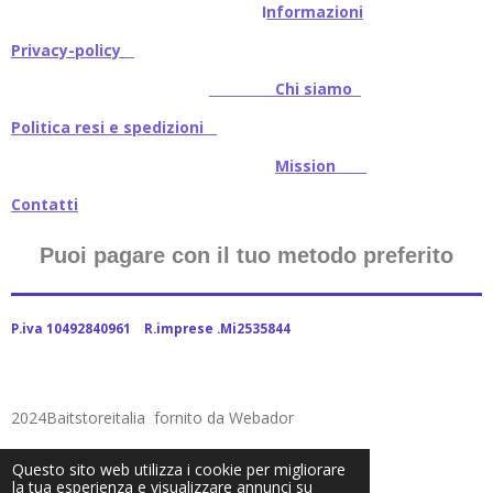
I
nformazioni
Privacy-policy
Chi siamo
Politica resi e spedizioni
Mission
Contatti
Puoi pagare con il tuo metodo preferito
P.iva 10492840961 R.imprese .Mi2535844
2024Baitstoreitalia fornito da Webador
Questo sito web utilizza i cookie per migliorare
la tua esperienza e visualizzare annunci su