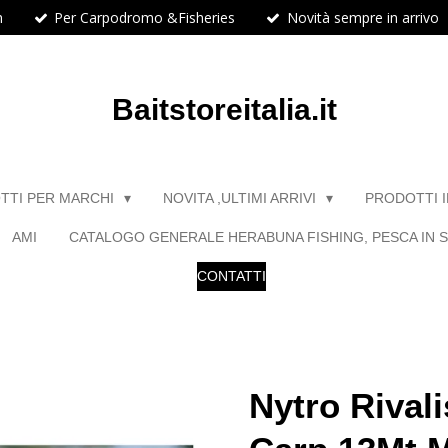
h
Per Carpodromo &Fisheries
Novità sempre in arrivo
Baitstoreitalia.it
TTI PER MARCHI
NOVITA ,ULTIMI ARRIVI
PRODOTTI 
AMI
CATALOGO GENERALE HERABUNA FISHING, PESCA IN S
CONTATTI
Nytro Rival