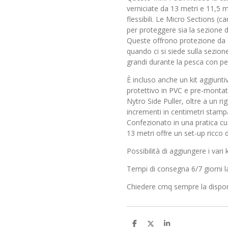
verniciate da 13 metri e 11,5 m
flessibili. Le Micro Sections (c
per proteggere sia la sezione d
Queste offrono protezione da d
quando ci si siede sulla sezione
grandi durante la pesca con pes
È incluso anche un kit aggiuntiv
protettivo in PVC e pre-monta
Nytro Side Puller, oltre a un ri
incrementi in centimetri stam
Confezionato in una pratica cus
13 metri offre un set-up ricco di
Possibilità di aggiungere i vari
Tempi di consegna 6/7 giorni la
Chiedere cmq sempre la dispon
C
C
C