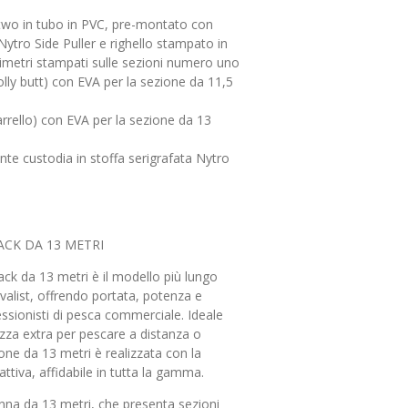
-two in tubo in PVC, pre-montato con
ytro Side Puller e righello stampato in
imetri stampati sulle sezioni numero uno
olly butt) con EVA per la sezione da 11,5
arrello) con EVA per la sezione da 13
nte custodia in stoffa serigrafata Nytro
ACK DA 13 METRI
ck da 13 metri è il modello più lungo
alist, offrendo portata, potenza e
essionisti di pesca commerciale. Ideale
ezza extra per pescare a distanza o
ione da 13 metri è realizzata con la
ttiva, affidabile in tutta la gamma.
nna da 13 metri, che presenta sezioni