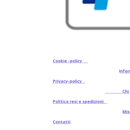
Cookie -policy
I
nfor
Privacy-policy
Chi s
Politica resi e spedizioni
Mi
Contatti