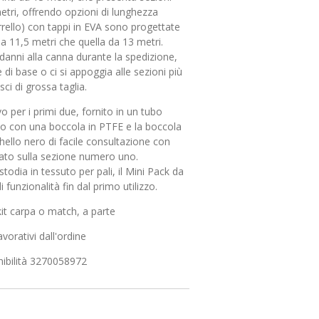
etri, offrendo opzioni di lunghezza
arrello) con tappi in EVA sono progettate
a 11,5 metri che quella da 13 metri.
anni alla canna durante la spedizione,
 di base o ci si appoggia alle sezioni più
ci di grossa taglia.
o per i primi due, fornito in un tubo
to con una boccola in PTFE e la boccola
ghello nero di facile consultazione con
pato sulla sezione numero uno.
todia in tessuto per pali, il Mini Pack da
 funzionalità fin dal primo utilizzo.
 kit carpa o match, a parte
vorativi dall'ordine
ibilità 3270058972