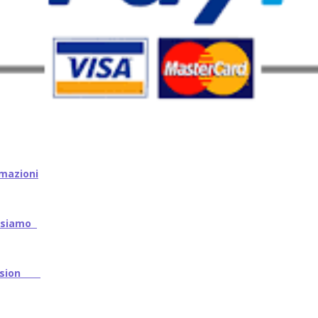
mazioni
iamo
ssion