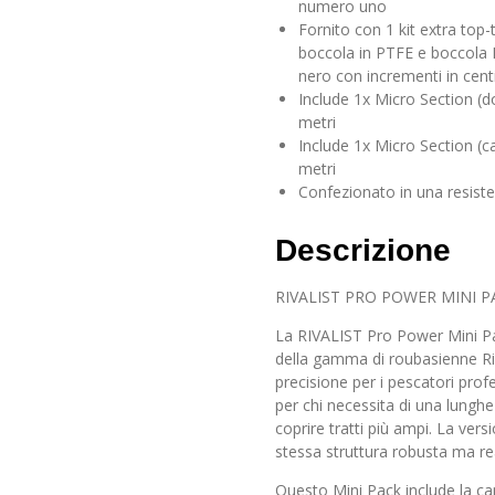
numero uno
Fornito con 1 kit extra top
boccola in PTFE e boccola N
nero con incrementi in cent
Include 1x Micro Section (d
metri
Include 1x Micro Section (c
metri
Confezionato in una resiste
Descrizione
RIVALIST PRO POWER MINI P
La RIVALIST Pro Power Mini Pa
della gamma di roubasienne Riv
precisione per i pescatori prof
per chi necessita di una lungh
coprire tratti più ampi. La vers
stessa struttura robusta ma rea
Questo Mini Pack include la ca