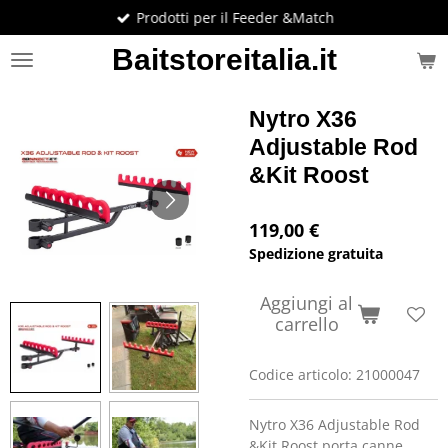
Prodotti per il Feeder &Match
Vai
al
Baitstoreitalia.it
contenuto
principale
Nytro X36
Adjustable Rod
&Kit Roost
119,00 €
Spedizione gratuita
Aggiungi al
carrello
Codice articolo:
21000047
Nytro X36 Adjustable Rod
&Kit Roost,porta canne