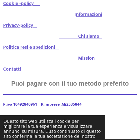
Cookie -policy
I
nformazioni
Privacy-policy
Chi siamo
Politica resi e spedizioni
Mission
Contatti
Puoi pagare con il tuo metodo preferito
P.iva 10492840961 R.imprese .Mi2535844
Questo sito web utilizza i cookie per
migliorare la tua esperienza e visualizzare
2024Baitstoreitalia fornito da Webador
annunci su misura. L'uso continuato di questo
sito conferma la tua accettazione del nostro