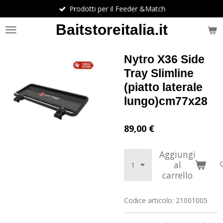
Prodotti per il Feeder &Match
Vai
al
Baitstoreitalia.it
contenuto
principale
Nytro X36 Side
Tray Slimline
(piatto laterale
lungo)cm77x28
89,00 €
Aggiungi
al
carrello
Codice articolo:
21001005