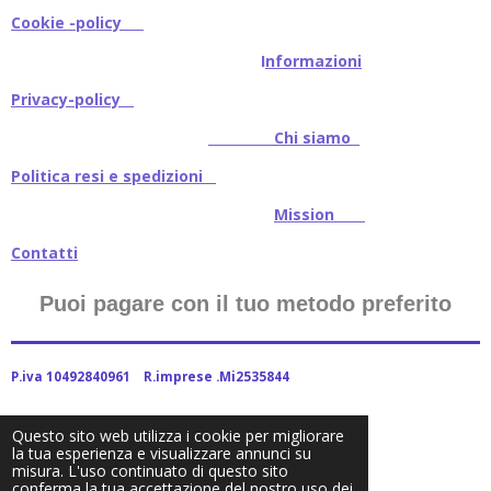
Cookie -policy
I
nformazioni
Privacy-policy
Chi siamo
Politica resi e spedizioni
Mission
Contatti
Puoi pagare con il tuo metodo preferito
P.iva 10492840961 R.imprese .Mi2535844
Questo sito web utilizza i cookie per migliorare
la tua esperienza e visualizzare annunci su
2024Baitstoreitalia fornito da Webador
misura. L'uso continuato di questo sito
conferma la tua accettazione del nostro uso dei