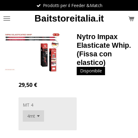
Prodotti per il Feeder &Match
Vai
al
Baitstoreitalia.it
contenuto
principale
Nytro Impax
Elasticate Whip.
(Fissa con
elastico)
Disponibile
29,50 €
MT 4