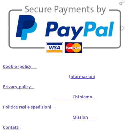
i
i
i
i
Cookie -policy
I
nformazioni
Privacy-policy
Chi siamo
Politica resi e spedizioni
Mission
Contatti