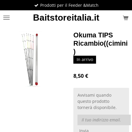
Prodotti per il Feeder &Match
Vai
al
Baitstoreitalia.it
contenuto
principale
Okuma TIPS
Ricambio((cimini
)
In arrivo
8,50 €
Avvisami quando
questo prodotto
tornerà disponibile.
Invia