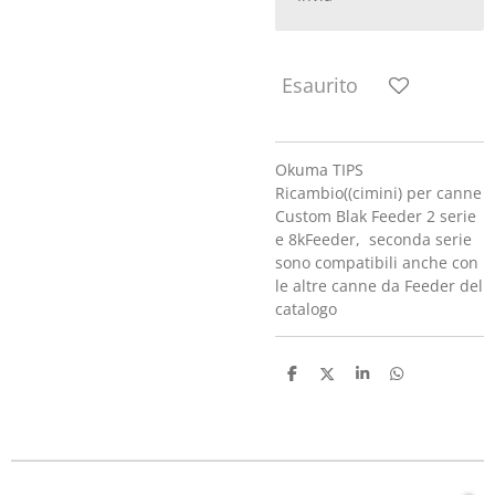
Esaurito
Okuma TIPS
Ricambio((cimini) per canne
Custom Blak Feeder 2 serie
e 8kFeeder, seconda serie
sono compatibili anche con
le altre canne da Feeder del
catalogo
C
C
C
C
o
o
o
o
n
n
n
n
d
d
d
d
i
i
i
i
v
v
v
v
i
i
i
i
d
d
d
d