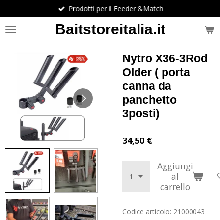
Prodotti per il Feeder &Match
Vai
al
Baitstoreitalia.it
contenuto
principale
Nytro X36-3Rod
Older ( porta
canna da
panchetto
3posti)
34,50 €
Aggiungi
al
carrello
Codice articolo:
21000043