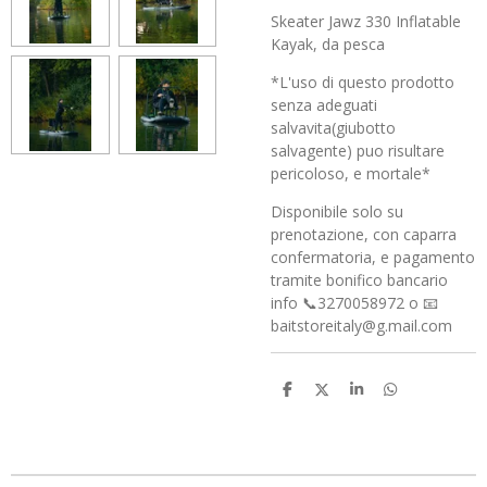
Skeater Jawz 330 Inflatable
Kayak, da pesca
*L'uso di questo prodotto
senza adeguati
salvavita(giubotto
salvagente) puo risultare
pericoloso, e mortale*
Disponibile solo su
prenotazione, con caparra
confermatoria, e pagamento
tramite bonifico bancario
info 📞3270058972 o 📧
baitstoreitaly@g.mail.com
C
C
C
C
o
o
o
o
n
n
n
n
d
d
d
d
i
i
i
i
v
v
v
v
i
i
i
i