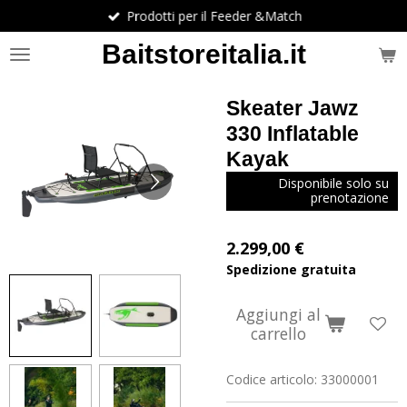
Prodotti per il Feeder &Match
Vai
al
Baitstoreitalia.it
contenuto
principale
Skeater Jawz
330 Inflatable
Kayak
Disponibile solo su
prenotazione
2.299,00 €
Spedizione gratuita
Aggiungi al
carrello
Codice articolo:
33000001