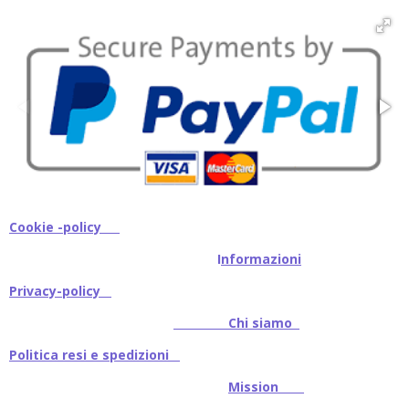
d
d
d
d
i
i
i
i
Cookie -policy
I
nformazioni
Privacy-policy
Chi siamo
Politica resi e spedizioni
Mission