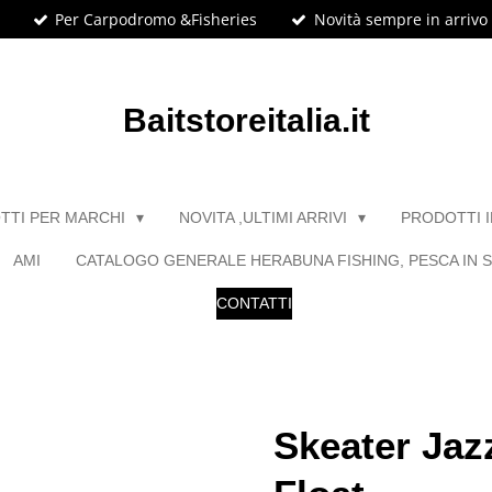
Per Carpodromo &Fisheries
Novità sempre in arrivo
Baitstoreitalia.it
TTI PER MARCHI
NOVITA ,ULTIMI ARRIVI
PRODOTTI 
AMI
CATALOGO GENERALE HERABUNA FISHING, PESCA IN S
CONTATTI
Skeater Jaz