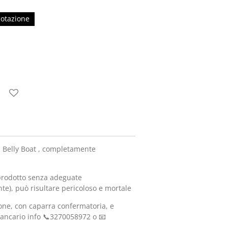
notazione
t. Belly Boat , completamente
prodotto senza adeguate
te), può risultare pericoloso e mortale
one, con caparra confermatoria, e
ancario info 📞3270058972 o 📧