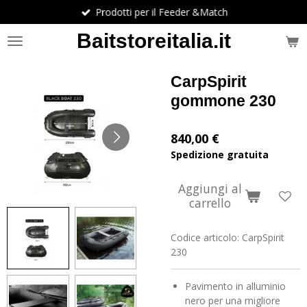
Prodotti per il Feeder &Match
Vai
al
Baitstoreitalia.it
contenuto
principale
CarpSpirit
gommone 230
840,00 €
Spedizione gratuita
Aggiungi al
carrello
Codice articolo:
CarpSpirit
230
Pavimento in alluminio
nero per una migliore