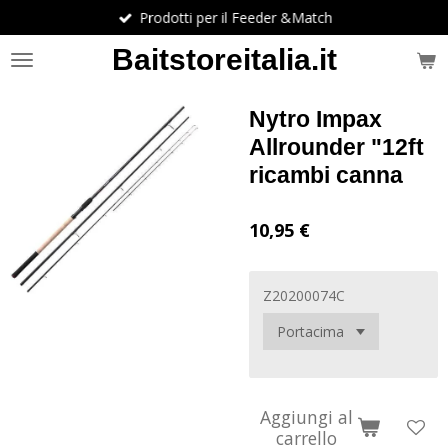
Prodotti per il Feeder &Match
Vai
al
Baitstoreitalia.it
contenuto
principale
Nytro Impax
Allrounder "12ft
ricambi canna
10,95 €
Z20200074C
Aggiungi al
carrello