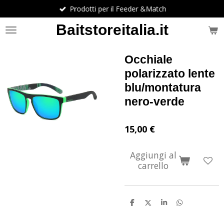
Prodotti per il Feeder &Match
Vai
al
Baitstoreitalia.it
contenuto
principale
Occhiale
polarizzato lente
blu/montatura
nero-verde
15,00 €
Aggiungi al
carrello
C
C
C
C
o
o
o
o
n
n
n
n