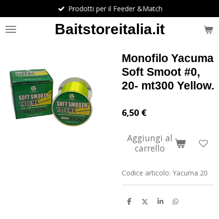
Prodotti per il Feeder &Match
Vai
al
Baitstoreitalia.it
contenuto
principale
Monofilo Yacuma
Soft Smoot #0,
20- mt300 Yellow.
6,50 €
Aggiungi al
carrello
Codice articolo:
Yacuma 20
C
C
C
C
o
o
o
o
n
n
n
n