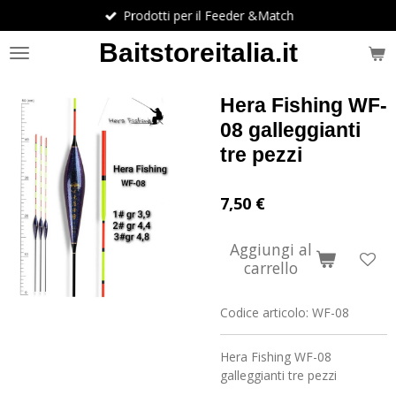
Prodotti per il Feeder &Match
Vai
al
Baitstoreitalia.it
contenuto
principale
Hera Fishing WF-
08 galleggianti
tre pezzi
7,50 €
Aggiungi al
carrello
Codice articolo:
WF-08
Hera Fishing WF-08
galleggianti tre pezzi