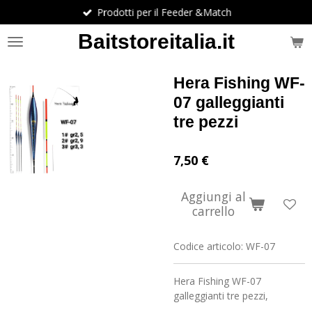
Prodotti per il Feeder &Match
Vai
al
Baitstoreitalia.it
contenuto
principale
Hera Fishing WF-
07 galleggianti
tre pezzi
7,50 €
Aggiungi al
carrello
Codice articolo:
WF-07
Hera Fishing WF-07
galleggianti tre pezzi,