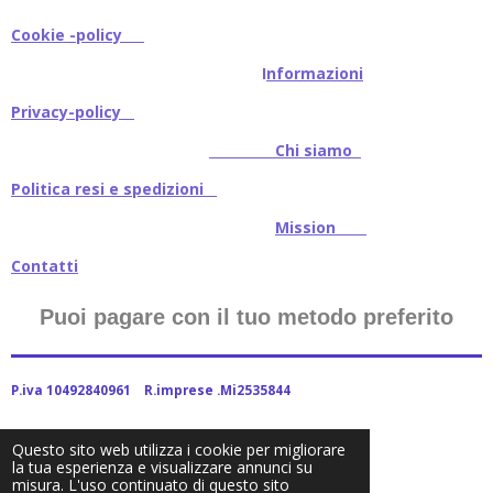
Cookie -policy
I
nformazioni
Privacy-policy
Chi siamo
Politica resi e spedizioni
Mission
Contatti
Puoi pagare con il tuo metodo preferito
P.iva 10492840961 R.imprese .Mi2535844
Questo sito web utilizza i cookie per migliorare
la tua esperienza e visualizzare annunci su
2024Baitstoreitalia fornito da Webador
misura. L'uso continuato di questo sito