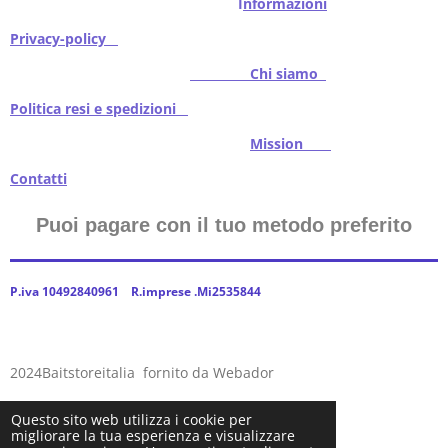
I
nformazioni
Privacy-policy
Chi siamo
Politica resi e spedizioni
Mission
Contatti
Puoi pagare con il tuo metodo preferito
P.iva 10492840961 R.imprese .Mi2535844
2024Baitstoreitalia fornito da Webador
Questo sito web utilizza i cookie per
migliorare la tua esperienza e visualizzare