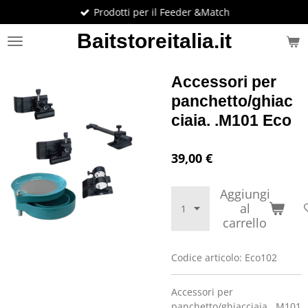
Prodotti per il Feeder &Match
Vai
al
Baitstoreitalia.it
contenuto
principale
Accessori per
panchetto/ghiac
ciaia. .M101 Eco
39,00 €
Aggiungi
al
carrello
Codice articolo:
Eco102
Accessori per
panchetto/ghiacciaia. .M101