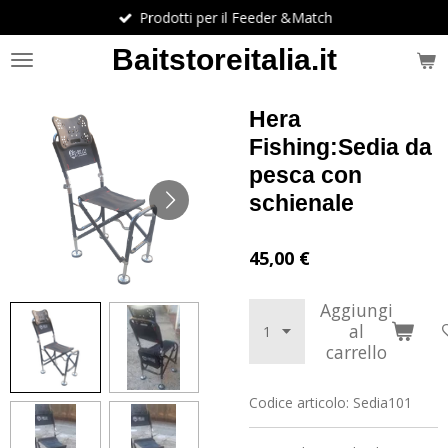
Prodotti per il Feeder &Match
Vai
al
Baitstoreitalia.it
contenuto
principale
Hera
Fishing:Sedia da
pesca con
schienale
45,00 €
Aggiungi
al
carrello
Codice articolo:
Sedia101