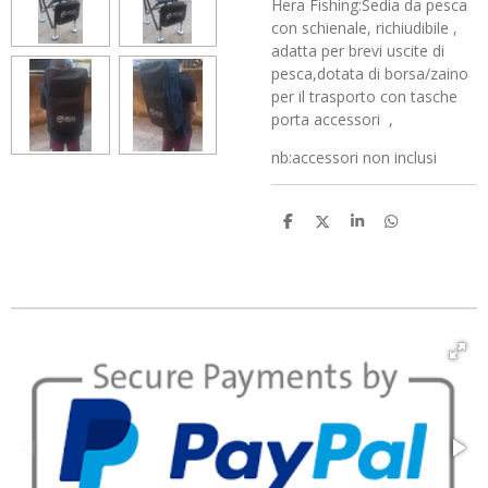
Hera Fishing:Sedia da pesca
con schienale, richiudibile ,
adatta per brevi uscite di
pesca,dotata di borsa/zaino
per il trasporto con tasche
porta accessori ,
nb:accessori non inclusi
C
C
C
C
o
o
o
o
n
n
n
n
d
d
d
d
i
i
i
i
v
v
v
v
i
i
i
i
d
d
d
d
i
i
i
i