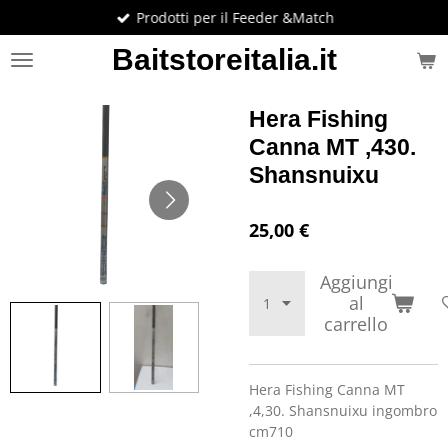
Prodotti per il Feeder &Match
Vai
al
Baitstoreitalia.it
contenuto
principale
Hera Fishing
Canna MT ,430.
Shansnuixu
25,00 €
Aggiungi
al
carrello
Hera Fishing Canna MT
,4,30. Shansnuixu ingombro
cm710