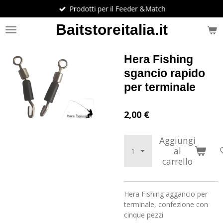
Prodotti per il Feeder &Match
Vai
al
Baitstoreitalia.it
contenuto
principale
Hera Fishing
sgancio rapido
per terminale
2,00 €
Aggiungi
al
carrello
Hera Fishing aggancio per
terminale, confezione con
cinque pezzi