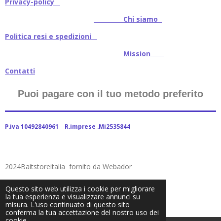
Privacy-policy
Chi siamo
Politica resi e spedizioni
Mission
Contatti
Puoi pagare con il tuo metodo preferito
P.iva 10492840961 R.imprese .Mi2535844
2024Baitstoreitalia fornito da Webador
Questo sito web utilizza i cookie per migliorare
la tua esperienza e visualizzare annunci su
misura. L'uso continuato di questo sito
conferma la tua accettazione del nostro uso dei
cookie.