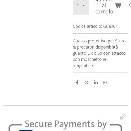
al
carrello
Codice articolo:
Guan01
Guanto protettivo per Siluro
& predatori disponibilità
guanto Dx o Sx con attacco
con moschettone
magnetico
C
C
C
C
o
o
o
o
n
n
n
n
d
d
d
d
i
i
i
i
v
v
v
v
i
i
i
i
d
d
d
d
i
i
i
i