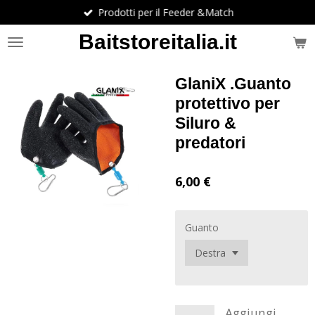
Prodotti per il Feeder &Match
Vai
al
Baitstoreitalia.it
contenuto
principale
GlaniX .Guanto
protettivo per
Siluro &
predatori
6,00 €
Guanto
Aggiungi