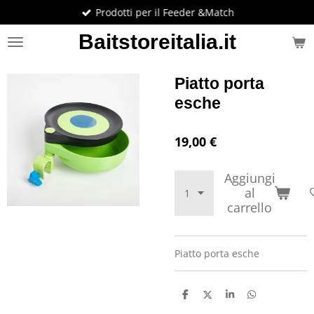
Prodotti per il Feeder &Match
Vai
al
Baitstoreitalia.it
contenuto
principale
Piatto porta
esche
19,00 €
Aggiungi
al
carrello
Piatto porta esche
C
C
C
C
o
o
o
o