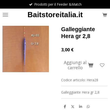
Prodotti per il Feeder &Match
Vai
al
Baitstoreitalia.it
contenuto
principale
Galleggiante
Hera gr 2,8
3,00 €
Aggiungi al
carrello
Codice articolo:
Hera28
Galleggiante Hera gr 2,8
C
C
C
C