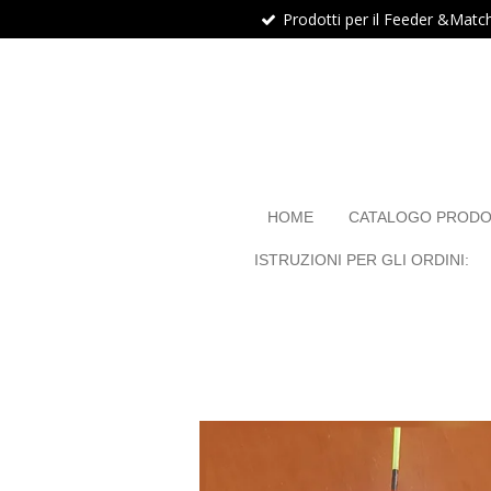
Prodotti per il Feeder &Matc
Vai
al
contenuto
principale
HOME
CATALOGO PRODO
ISTRUZIONI PER GLI ORDINI: