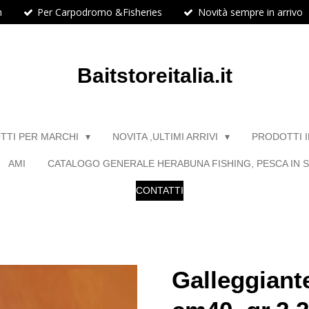
h
Per Carpodromo &Fisheries
Novità sempre in arrivo
Baitstoreitalia.it
TTI PER MARCHI
NOVITA ,ULTIMI ARRIVI
PRODOTTI 
AMI
CATALOGO GENERALE HERABUNA FISHING, PESCA IN S
CONTATTI
Galleggiant