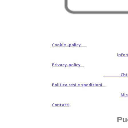
Cookie -policy
I
nfor
Privacy-policy
Chi s
Politica resi e spedizioni
Mi
Contatti
Pu