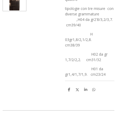
tipologie con tre misure con
diverse grammature
,H04 da gr2'8/3,2/3,7.
cm39/40
H
03gr1,8/2,1/2,8.
cm38/39
H02 da gr
1,7/2/2,2. cm31/32
H01 da
gr1,4/1,7/1,9. cm23/24
C
C
C
C
o
o
o
o
n
n
n
n
d
d
d
d
i
i
i
i
v
v
v
v
i
i
i
i
d
d
d
d