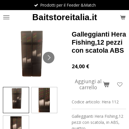
Prodotti per il Feeder &Match
Vai
al
Baitstoreitalia.it
contenuto
principale
Galleggianti Hera
Fishing,12 pezzi
con scatola ABS
24,00 €
Aggiungi al
carrello
Codice articolo:
Hera 112
Galleggianti Hera Fishing,12
pezzi con scatola, in ABS,
quattro