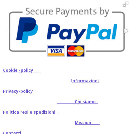
i
i
i
i
Cookie -policy
I
nformazioni
Privacy-policy
Chi siamo
Politica resi e spedizioni
Mission
Contatti