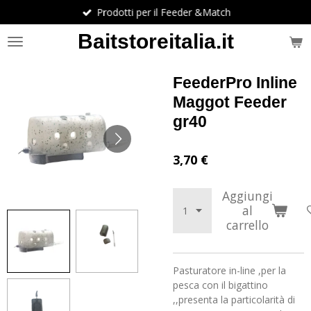
Prodotti per il Feeder &Match
Vai
al
Baitstoreitalia.it
contenuto
principale
FeederPro Inline
Maggot Feeder
gr40
3,70 €
Aggiungi
al
carrello
Pasturatore in-line ,per la
pesca con il bigattino
,,presenta la particolarità di