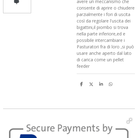
avere un meccanismo che
consente di aprire o chiudere
parzialmente i fori di uscita
così da regolare l'uscita dei
bigattini,il piombo si trova
nella parte inferiore,ed e
possibile intercambiare i
Pasturatori fra di loro ,si può
usare anche aperto dal lato
di carica come un pellet
feeder
C
C
C
C
o
o
o
o
n
n
n
n
d
d
d
d
i
i
i
i
v
v
v
v
i
i
i
i
d
d
d
d
i
i
i
i