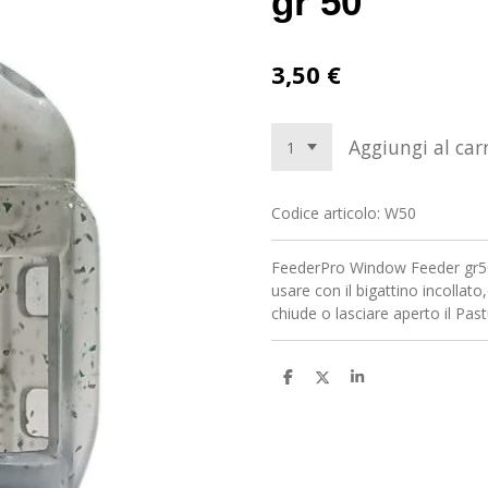
gr 50
3,50 €
Aggiungi al carr
Codice articolo:
W50
FeederPro Window Feeder gr50
usare con il bigattino incollato
chiude o lasciare aperto il Pas
C
C
C
o
o
o
n
n
n
d
d
d
i
i
i
v
v
v
i
i
i