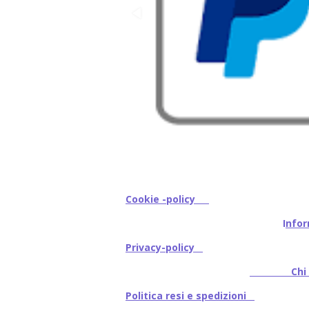
Cookie -policy
I
nfor
Privacy-policy
Chi s
Politica resi e spedizioni