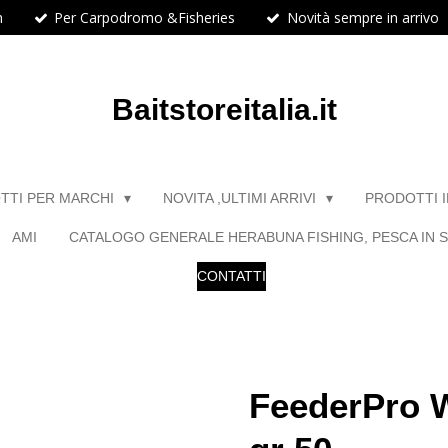
h
Per Carpodromo &Fisheries
Novità sempre in arrivo
Baitstoreitalia.it
TTI PER MARCHI
NOVITA ,ULTIMI ARRIVI
PRODOTTI 
AMI
CATALOGO GENERALE HERABUNA FISHING, PESCA IN S
CONTATTI
FeederPro 