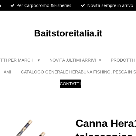
h
Per Carpodromo &Fisheries
Novità sempre in arrivo
Baitstoreitalia.it
TTI PER MARCHI
NOVITA ,ULTIMI ARRIVI
PRODOTTI 
AMI
CATALOGO GENERALE HERABUNA FISHING, PESCA IN S
CONTATTI
Canna Hera1