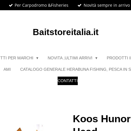
Per Carpodromo &Fisheries
Novità sempre in arrivo
Baitstoreitalia.it
TTI PER MARCHI
NOVITA ,ULTIMI ARRIVI
PRODOTTI 
AMI
CATALOGO GENERALE HERABUNA FISHING, PESCA IN S
CONTATTI
Koos Hunor 