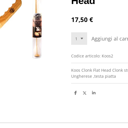
Head
17,50 €
Aggiungi al car
Codice articolo:
Koos2
Koos Clonk Flat Head Clonk st
Ungherese ,testa piatta
C
C
C
o
o
o
n
n
n
d
d
d
i
i
i
v
v
v
i
i
i
d
d
d
i
i
i