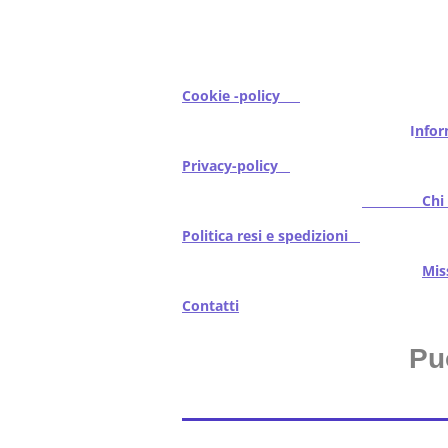
Cookie -policy
I
nfor
Privacy-policy
Chi s
Politica resi e spedizioni
Mi
Contatti
Pu