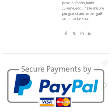
pesci di fondo,barbi
,Breme,ecc.....nelle misure
più grandi anche per gatti
americani,e siluri
C
C
C
C
o
o
o
o
n
n
n
n
d
d
d
d
i
i
i
i
v
v
v
v
i
i
i
i
d
d
d
d
i
i
i
i