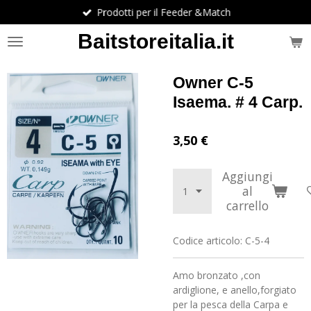
Prodotti per il Feeder &Match
Vai
al
Baitstoreitalia.it
contenuto
principale
Owner C-5
Isaema. # 4 Carp.
3,50 €
Aggiungi
al
carrello
Codice articolo:
C-5-4
Amo bronzato ,con
ardiglione, e anello,forgiato
per la pesca della Carpa e